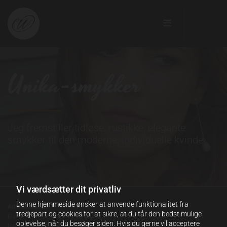
Unika-smykker
Jeg fremstiller tidløse, rustikke, elegante
smykker til den moderne, individuelle kvinde.
Vi værdsætter dit privatliv
Denne hjemmeside ønsker at anvende funktionalitet fra
Administration
tredjepart og cookies for at sikre, at du får den bedst mulige
Elsebeth Westmark Smykkedesign
oplevelse, når du besøger siden. Hvis du gerne vil acceptere
Herluf Trolles Gade 25