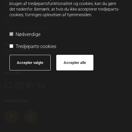
brugen af tredjepartsfunktionalitet og cookies, kan du gøre
København K,
DK1052
det nedenfor. Bemærk, at hvis du ikke accepterer tredjeparts-
cookies, forringes oplevelsen af hjemmesiden.
+45 24 84 60 74
Email
info@elsebethwestmark.dk
Nødvendige
Værksted/Lager
Tredjeparts-cookies
Praghs Boulevard
DK2300 København S
Accepter valgte
Accepter alle
BETALING
SOCIALMEDIA