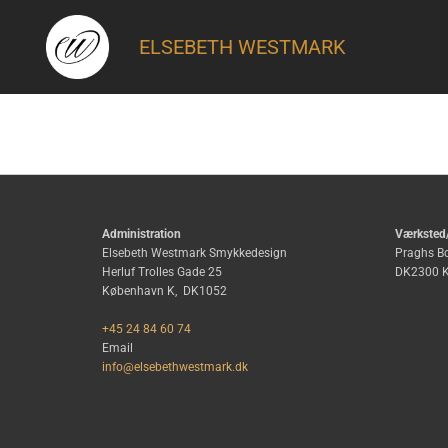
ELSEBETH WESTMARK
Administration
Værksted
Elsebeth Westmark Smykkedesign
Praghs B
Herluf Trolles Gade 25
DK2300 K
København K,
DK1052
+45 24 84 60 74
Email
info@elsebethwestmark.dk